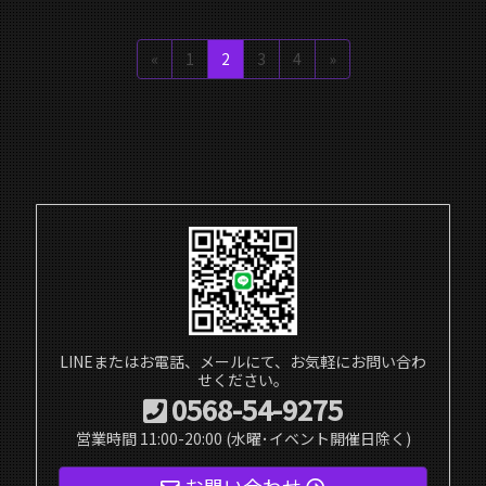
YouTubeのMCR Factoryチャンネルに動画をアップしました。今回は
投
2020年のD1グランプリシリーズを戦い抜いた本番D1マシンのパワー
ペ
ペ
ペ
ペ
«
1
2
3
4
»
チェック！ はたして何馬力出ていたのでしょうか!? ぜひ動画をご
稿
ー
ー
ー
ー
視聴くださ […]
ジ
ジ
ジ
ジ
ナ
ビ
ゲ
ー
シ
ョ
ン
LINEまたはお電話、メールにて、お気軽にお問い合わ
せください。
0568-54-9275
営業時間 11:00-20:00 (水曜･イベント開催日除く)