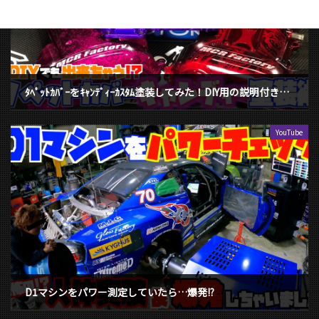
ﾀﾍﾟｯﾄｶﾊﾞｰをｷｬﾝﾃﾞｨｰｶｽﾀﾑ塗装してみた！DIY用の説明付き＆１台分ﾌﾟﾚｾﾞﾝﾄ！
2021年3月11日
YouTube
D1マシンをパワー測定していたら…爆発!?
2021年2月4日