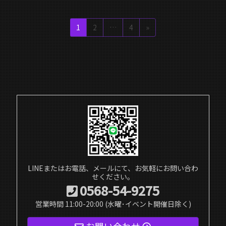
ゴルフマーカーとして製作しましたが、マグネットがついていますの
投
で、冷蔵庫等へメモをはったりもできますね(^0^)/ 1000円/個
ペ
ペ
ペ
1
2
…
4
»
稿
ー
ー
ー
ジ
ジ
ジ
ナ
ビ
ゲ
ー
シ
ョ
ン
LINEまたはお電話、メールにて、お気軽にお問い合わ
せください。
0568-54-9275
営業時間 11:00-20:00 (水曜･イベント開催日除く)