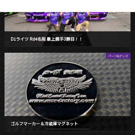
D1ライツ Rd4名阪 最上選手3勝目！！
2022年6月7日
パーツ&グッズ
Team MCR Factory 最上選手が、Rd3では16位だったものの、Rd4で
は見事優勝で、今期3勝目をあげました。シリーズランキングも単独ト
ップで、シリーズチャンピオンも見えてきた！？ このままチーム一丸
となって […]
ゴルフマーカー＆冷蔵庫マグネット
2022年5月1日