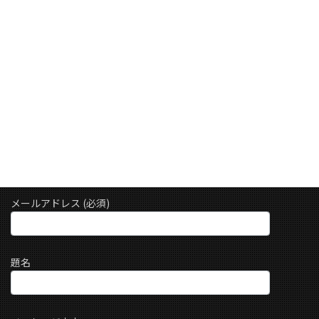
コ
ナ
ン
ビ
テ
ゲ
ン
ー
お問い合わせ
ツ
シ
に
ョ
移
ン
HOME
お問い合わせ
動
に
移
動
お名前 (必須)
メールアドレス (必須)
題名