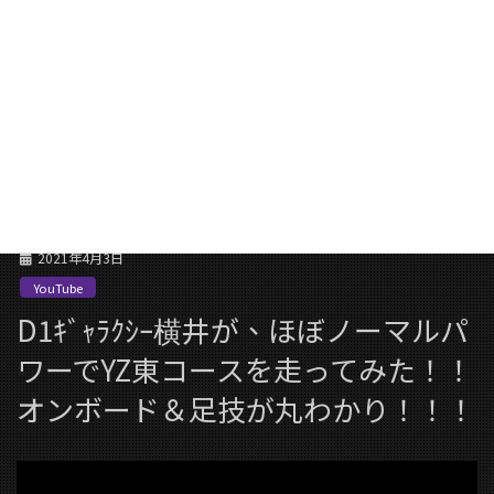
コ
ナ
ン
ビ
テ
ゲ
ン
ー
YouTube
ツ
シ
に
ョ
移
ン
HOME
YouTube
動
に
D1ｷﾞｬﾗｸｼｰ横井が、ほぼノーマルパワーでYZ東コースを走ってみた！！オンボード
移
＆足技が丸わかり！！！
動
2021年4月3日
YouTube
D1ｷﾞｬﾗｸｼｰ横井が、ほぼノーマルパ
ワーでYZ東コースを走ってみた！！
オンボード＆足技が丸わかり！！！